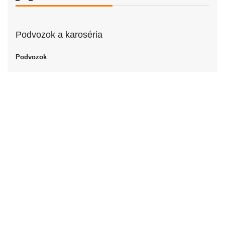
Podvozok a karoséria
Podvozok
Podvozok
Kupé
Dvere
Počet dverí
2