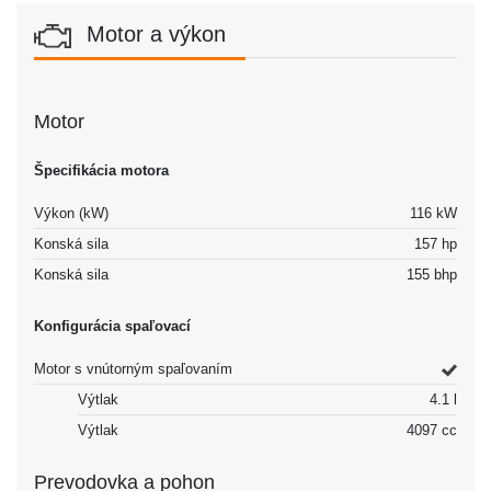
Motor a výkon
Motor
Špecifikácia motora
Výkon (kW)
116 kW
Konská sila
157 hp
Konská sila
155 bhp
Konfigurácia spaľovací
Motor s vnútorným spaľovaním
Výtlak
4.1 l
Výtlak
4097 cc
Prevodovka a pohon