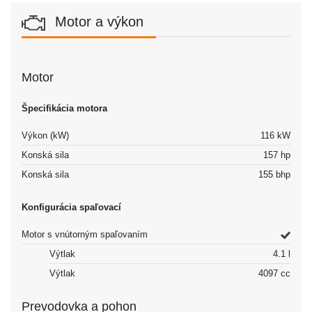
Motor a výkon
Motor
Špecifikácia motora
Výkon (kW)
116 kW
Konská sila
157 hp
Konská sila
155 bhp
Konfigurácia spaľovací
Motor s vnútorným spaľovaním
Výtlak
4.1 l
Výtlak
4097 cc
Prevodovka a pohon