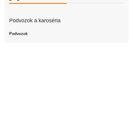
Podvozok a karoséria
Podvozok
Podvozok
Kupé
Dvere
Počet dverí
2