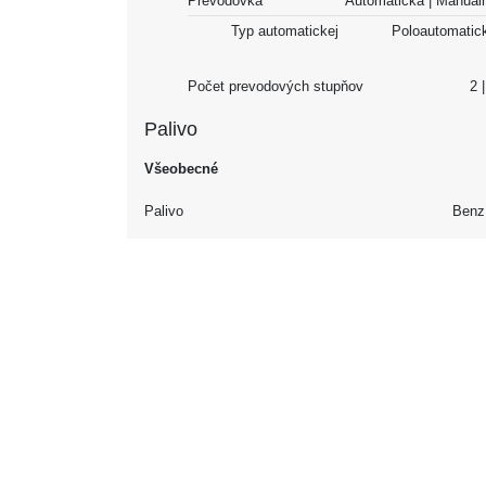
Prevodovka
Automatická | Manu
Typ automatickej
Poloautomatic
Počet prevodových stupňov
Palivo
Všeobecné
Palivo
Benz