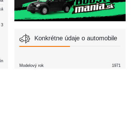
álna
ká
2 | 3
Konkrétne údaje o automobile
ín
Modelový rok
1971
Partneri