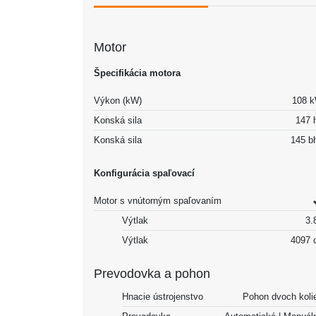
Motor
Špecifikácia motora
Výkon (kW)
108 
Konská sila
147 
Konská sila
145 b
Konfigurácia spaľovací
Motor s vnútorným spaľovaním
Výtlak
3.8
Výtlak
4097 
Prevodovka a pohon
Hnacie ústrojenstvo
Pohon dvoch koli