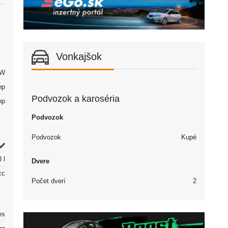
Vonkajšok
kW
hp
Podvozok a karoséria
hp
Podvozok
Podvozok
Kupé
 l
Dvere
cc
Počet dverí
2
es