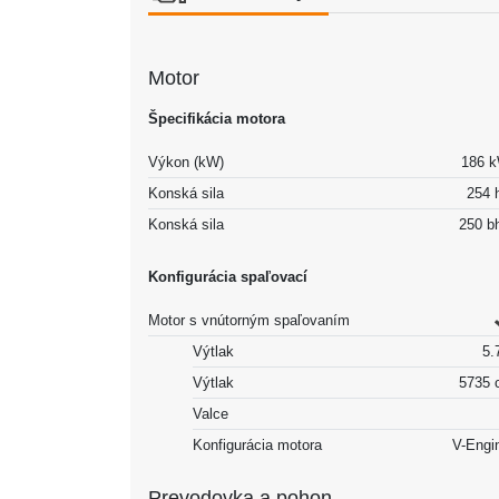
Motor
Špecifikácia motora
Výkon (kW)
186 
Konská sila
254 
Konská sila
250 b
Konfigurácia spaľovací
Motor s vnútorným spaľovaním
Výtlak
5.7
Výtlak
5735 
Valce
Konfigurácia motora
V-Engi
Prevodovka a pohon