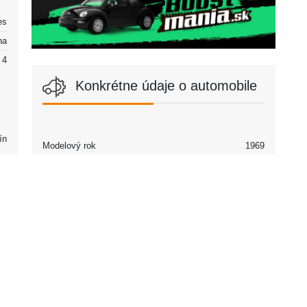
es
na
4
Konkrétne údaje o automobile
ín
Modelový rok
1969
Partneri