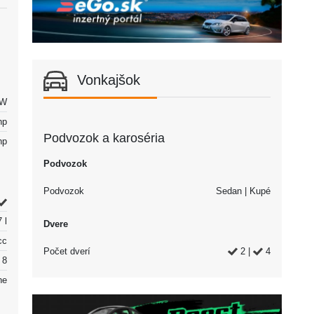
Vonkajšok
kW
hp
Podvozok a karoséria
hp
Podvozok
Podvozok
Sedan | Kupé
 l
Dvere
cc
Počet dverí
2 |
4
8
ne