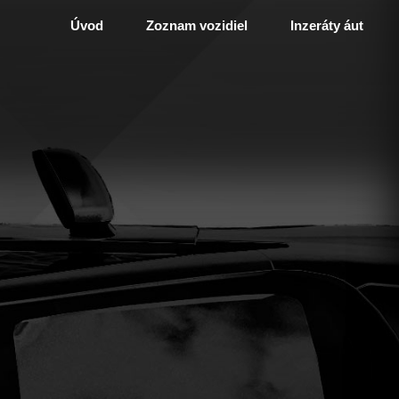
Úvod
Zoznam vozidiel
Inzeráty áut