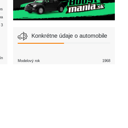
es
na
3
Konkrétne údaje o automobile
ín
Modelový rok
1968
Partneri