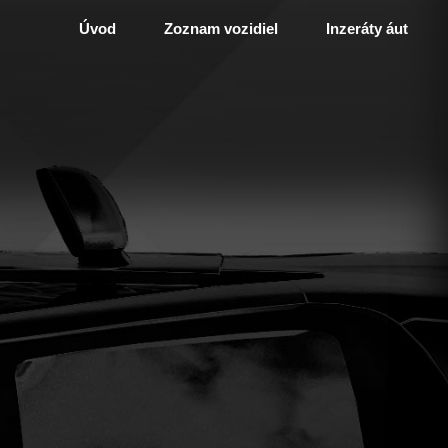
Úvod
Zoznam vozidiel
Inzeráty áut