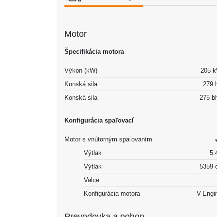
Motor
Špecifikácia motora
Výkon (kW)
205 
Konská sila
279 
Konská sila
275 b
Konfigurácia spaľovací
Motor s vnútorným spaľovaním
Výtlak
5.4
Výtlak
5359 
Valce
Konfigurácia motora
V-Engi
Prevodovka a pohon