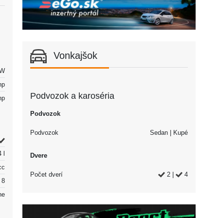
Vonkajšok
kW
hp
Podvozok a karoséria
hp
Podvozok
Podvozok
Sedan | Kupé
 l
Dvere
cc
Počet dverí
2 |
4
8
ne