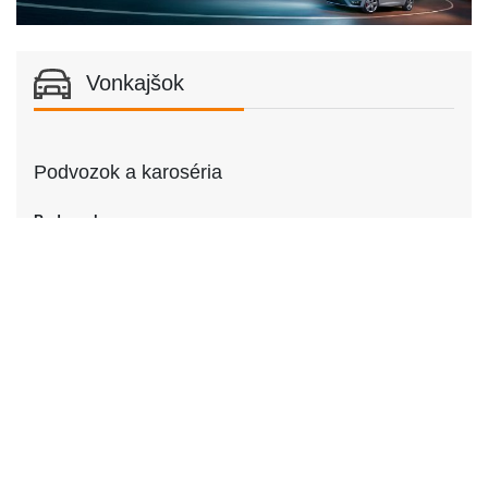
Vonkajšok
Podvozok a karoséria
Podvozok
Podvozok
Sedan | Kupé
Dvere
Počet dverí
2 |
4