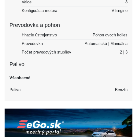
Valce
8
Konfigurácia motora
V-Engine
Prevodovka a pohon
Hnacie ústrojenstvo
Pohon dvoch kolies
Prevodovka
Automatická | Manuálna
Počet prevodových stupňov
2 | 3
Palivo
Všeobecné
Palivo
Benzín