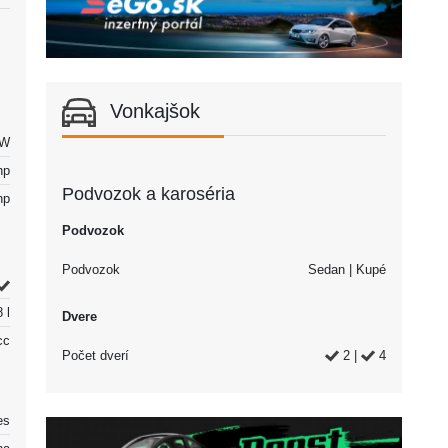
Vonkajšok
kW
hp
Podvozok a karoséria
hp
Podvozok
Podvozok
Sedan | Kupé
 l
Dvere
cc
Počet dverí
2 |
4
es