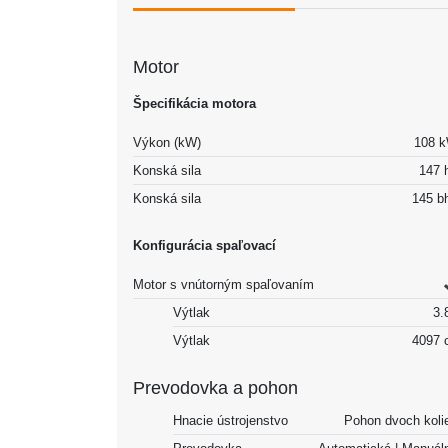
Motor
Špecifikácia motora
Výkon (kW)
108 
Konská sila
147 
Konská sila
145 b
Konfigurácia spaľovací
Motor s vnútorným spaľovaním
Výtlak
3.8
Výtlak
4097 
Prevodovka a pohon
Hnacie ústrojenstvo
Pohon dvoch koli