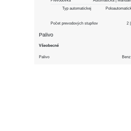
Prevodovka
Automatická | Manu
Typ automatickej
Poloautomatic
Počet prevodových stupňov
Palivo
Všeobecné
Palivo
Benz