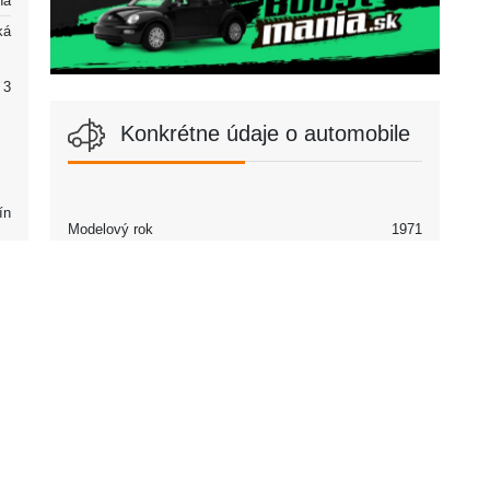
álna
ká
2 | 3
Konkrétne údaje o automobile
ín
Modelový rok
1971
Partneri