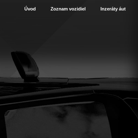
Úvod
Zoznam vozidiel
Inzeráty áut