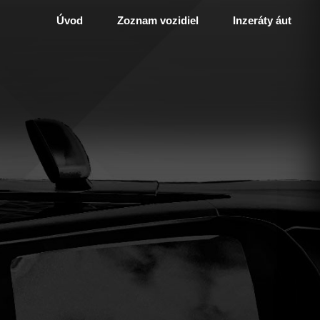
Úvod
Zoznam vozidiel
Inzeráty áut