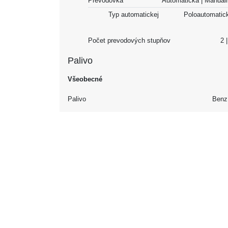
Prevodovka
Automatická | Manu
Typ automatickej
Poloautomatic
Počet prevodových stupňov
Palivo
Všeobecné
Palivo
Benz