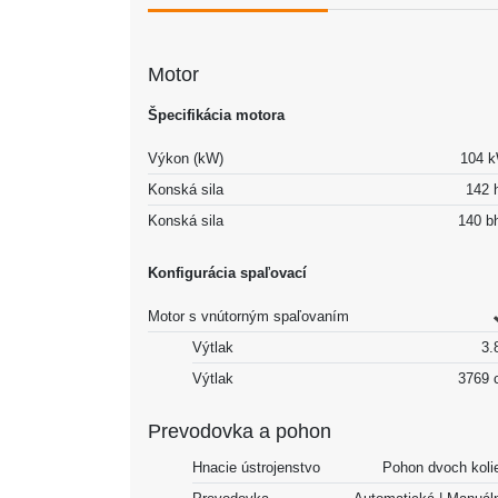
Motor
Špecifikácia motora
Výkon (kW)
104 
Konská sila
142 
Konská sila
140 b
Konfigurácia spaľovací
Motor s vnútorným spaľovaním
Výtlak
3.8
Výtlak
3769 
Prevodovka a pohon
Hnacie ústrojenstvo
Pohon dvoch koli