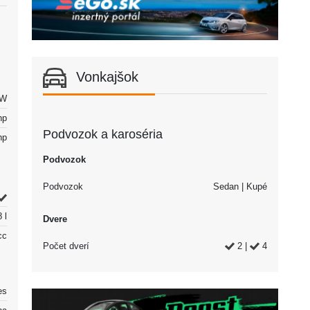
Vonkajšok
kW
hp
Podvozok a karoséria
hp
Podvozok
Podvozok
Sedan | Kupé
 l
Dvere
cc
Počet dverí
2 |
4
es