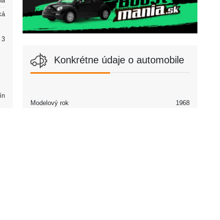
álna
ká
2 | 3
Konkrétne údaje o automobile
ín
Modelový rok
1968
Partneri