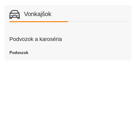
Vonkajšok
Podvozok a karoséria
Podvozok
Podvozok
Kabriolet
Soft-top
Dvere
Počet dverí
2