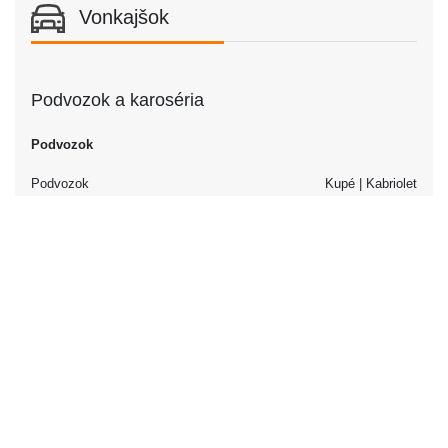
Vonkajšok
Podvozok a karoséria
Podvozok
Podvozok
Kupé | Kabriolet
Soft-top
Dvere
Počet dverí
2