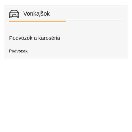
Vonkajšok
Podvozok a karoséria
Podvozok
Podvozok
Kabriolet
Soft-top
Dvere
Počet dverí
2