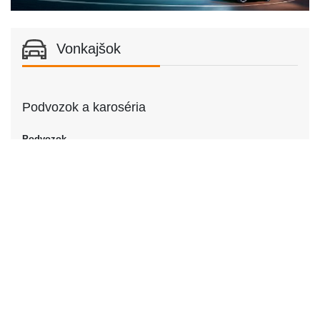
Vonkajšok
Podvozok a karoséria
Podvozok
Podvozok
Kupé
Dvere
Počet dverí
2