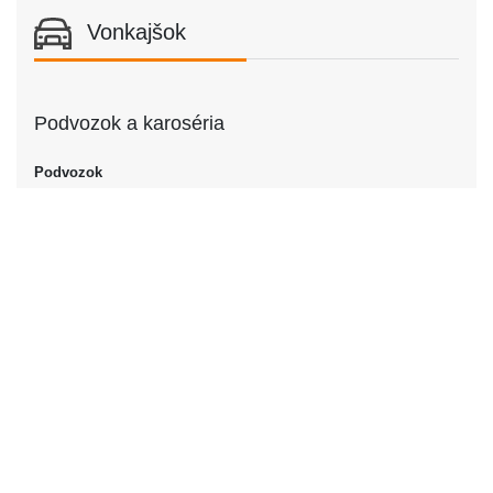
Vonkajšok
Podvozok a karoséria
Podvozok
Podvozok
Kupé
Dvere
Počet dverí
2