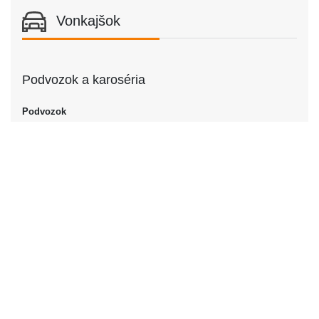
Vonkajšok
Podvozok a karoséria
Podvozok
Podvozok
Kupé
Dvere
Počet dverí
2