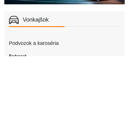
Vonkajšok
Podvozok a karoséria
Podvozok
Podvozok
Kupé
Dvere
Počet dverí
2