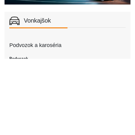
Vonkajšok
Podvozok a karoséria
Podvozok
Podvozok
Kupé
Dvere
Počet dverí
2