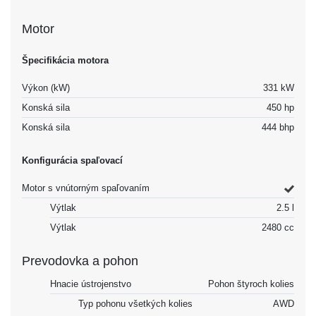
Motor
Špecifikácia motora
Výkon (kW)
331 kW
Konská sila
450 hp
Konská sila
444 bhp
Konfigurácia spaľovací
Motor s vnútorným spaľovaním
Výtlak
2.5 l
Výtlak
2480 cc
Prevodovka a pohon
Hnacie ústrojenstvo
Pohon štyroch kolies
Typ pohonu všetkých kolies
AWD