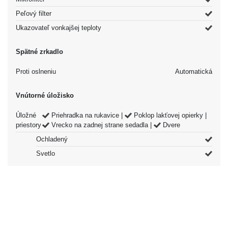
Peľový filter
Ukazovateľ vonkajšej teploty
Spätné zrkadlo
Proti oslneniu
Automatická
Vnútorné úložisko
Úložné
Priehradka na rukavice |
Poklop lakťovej opierky |
priestory
Vrecko na zadnej strane sedadla |
Dvere
Ochladený
Svetlo
Vpredu
Držiaky pohárov
Vpredu