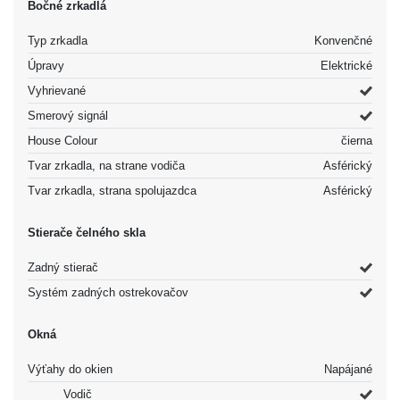
Bočné zrkadlá
Typ zrkadla
Konvenčné
Úpravy
Elektrické
Vyhrievané
Smerový signál
House Colour
čierna
Tvar zrkadla, na strane vodiča
Asférický
Tvar zrkadla, strana spolujazdca
Asférický
Stierače čelného skla
Zadný stierač
Systém zadných ostrekovačov
Okná
Výťahy do okien
Napájané
Vodič