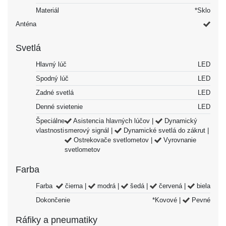
Materiál
*Sklo
Anténa
Svetlá
Hlavný lúč
LED
Spodný lúč
LED
Zadné svetlá
LED
Denné svietenie
LED
Špeciálne
Asistencia hlavných lúčov |
Dynamický
vlastnosti
smerový signál |
Dynamické svetlá do zákrut |
Ostrekovače svetlometov |
Vyrovnanie
svetlometov
Farba
Farba
čierna |
modrá |
šedá |
červená |
biela
Dokončenie
*Kovové |
Pevné
Ráfiky a pneumatiky