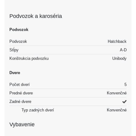
Podvozok a karoséria
Podvozok
Podvozok
Hatchback
Stĺpy
A-D
Konštrukcia podvozku
Unibody
Dvere
Počet dverí
5
Predné dvere
Konvenčné
Zadné dvere
Typ zadných dverí
Konvenčné
Vybavenie