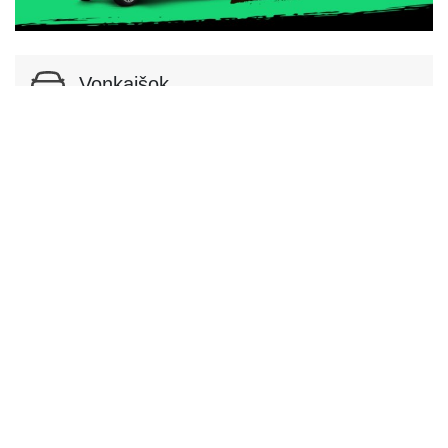
Vonkajšok
Podvozok a karoséria
Podvozok
Podvozok
Kabriolet
Dvere
Počet dverí
0
Interiér