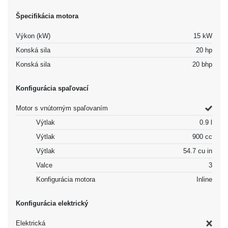
Špecifikácia motora
Výkon (kW)
15 kW
Konská sila
20 hp
Konská sila
20 bhp
Konfigurácia spaľovací
Motor s vnútorným spaľovaním
Výtlak
0.9 l
Výtlak
900 cc
Výtlak
54.7 cu in
Valce
3
Konfigurácia motora
Inline
Konfigurácia elektrický
Elektrická